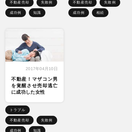
不動産売却
失敗例
不動産売却
失敗例
成功例
知識
成功例
相続
2017年04月10日
不動産！マザコン男
を覚醒させ売却逃亡
に成功した女性
トラブル
不動産売却
失敗例
成功例
知識