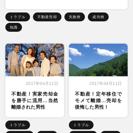
トラブル
不動産売却
失敗例
成功例
知識
2017年04月11日
2017年04月11日
不動産！実家売却金
不動産！定年移住で
を勝手に流用…当然
モメて離婚…売却を
離婚された男性
後悔した男性！
トラブル
トラブル