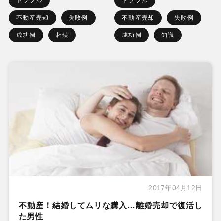
トラブル
トラブル
不動産売却
失敗例
不動産売却
失敗例
成功例
相続
成功例
知識
2017年04月12日
不動産！結婚してムリな購入…離婚売却で復活し
た男性