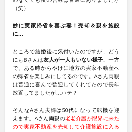
（笑）
妙に実家帰省を喜ぶ妻！売却＆親を施設
に…
ところで結婚後に気付いたのですが、どう
にもBさんは
友人が一人もいない様子
。一方
で、ある時からやけに地方の実家不動産へ
の帰省を楽しみにしてるのです。Aさん両親
は普通に喜んで歓迎してくれてたので長年
放置してましたが…ハテ？
そんなAさん夫婦は50代になって転機を迎
えます。Aさん両親の
老老介護が限界に来た
ので実家不動産を売却して介護施設に入る