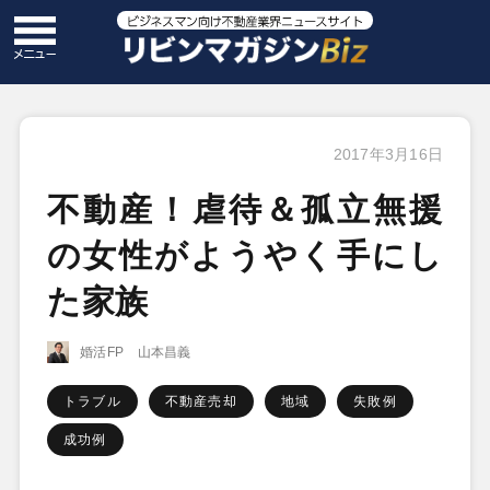
2017年3月16日
不動産！虐待＆孤立無援
の女性がようやく手にし
た家族
婚活FP 山本昌義
トラブル
不動産売却
地域
失敗例
成功例