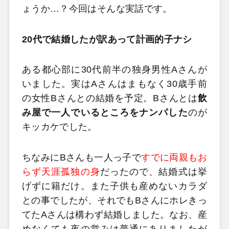
ょうか…？今回はそんな実話です。
20代で結婚したが訳あって計画的子ナシ
ある都心部に30代前半の独身男性Aさんが
いました。実はAさんはまもなく30歳手前
の女性Bさんとの結婚を予定。Bさんとは
飲
み屋で一人でいるところをナンパした
のが
キッカケでした。
ちなみにBさんも一人っ子で
すでに両親もお
らず天涯孤独の身
だったので、結婚式は挙
げずに籍だけ。また子供も産めないカラダ
との事でしたが、それでもBさんにホレきっ
てたAさんは構わず結婚しました。なお、産
めなくても夜の営みは普通にありましたが