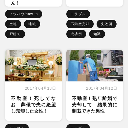
ん！
ノウハウ/how to
トラブル
土地
地域
不動産売却
失敗例
戸建て
成功例
知識
2017年04月13日
2017年04月12日
不動産！死してな
不動産！熟年離婚で
お…葬儀で夫に絶望
売却して…結果的に
し売却した女性！
制裁できた男性