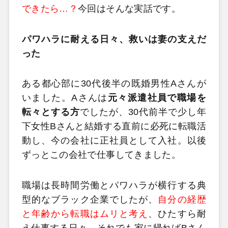
できたら…？
今回はそんな実話です。
パワハラに耐える日々、救いは妻の支えだ
った
ある都心部に30代後半の既婚男性Aさんが
いました。Aさんは
元々派遣社員で職場を
転々とする方
でしたが、30代前半で少し年
下女性Bさんと結婚する直前に必死に転職活
動し、今の会社に正社員として入社。以後
ずっとこの会社で仕事してきました。
職場は長時間労働とパワハラが横行する典
型的なブラック企業でしたが、
自分の経歴
と年齢から転職はムリと考え
、ひたすら耐
え仕事する日々。それでも家に帰ればBさん