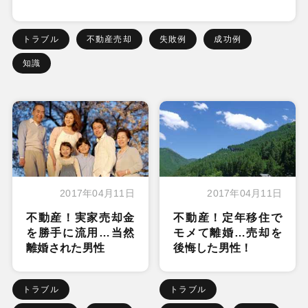
トラブル
不動産売却
失敗例
成功例
知識
2017年04月11日
2017年04月11日
不動産！実家売却金
不動産！定年移住で
を勝手に流用…当然
モメて離婚…売却を
離婚された男性
後悔した男性！
トラブル
トラブル