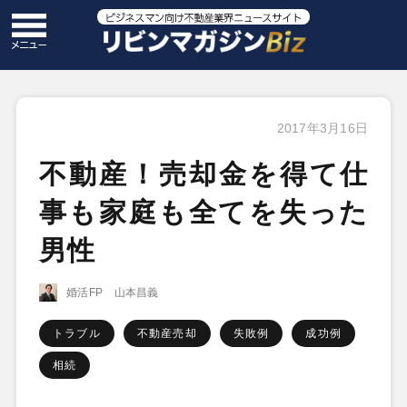
2017年3月16日
不動産！売却金を得て仕
事も家庭も全てを失った
男性
婚活FP 山本昌義
トラブル
不動産売却
失敗例
成功例
相続