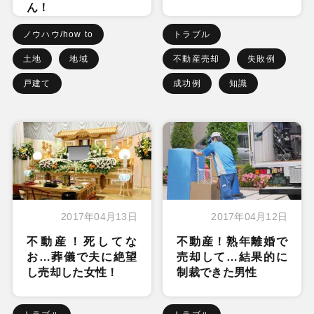
ん！
ノウハウ/how to
トラブル
土地
地域
不動産売却
失敗例
戸建て
成功例
知識
2017年04月13日
2017年04月12日
不動産！死してな
不動産！熟年離婚で
お…葬儀で夫に絶望
売却して…結果的に
し売却した女性！
制裁できた男性