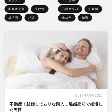
トラブル
トラブル
不動産売却
失敗例
不動産売却
失敗例
成功例
相続
成功例
知識
2017年04月12日
不動産！結婚してムリな購入…離婚売却で復活し
た男性