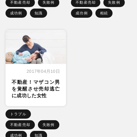
不動産売却
失敗例
不動産売却
失敗例
成功例
知識
成功例
相続
2017年04月10日
不動産！マザコン男
を覚醒させ売却逃亡
に成功した女性
トラブル
不動産売却
失敗例
成功例
知識