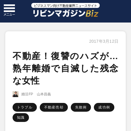
2017年3月12日
不動産！復讐のハズが…
熟年離婚で自滅した残念
な女性
婚活FP 山本昌義
トラブル
不動産売却
失敗例
成功例
知識