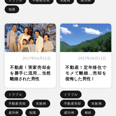
トラブル
不動産売却
失敗例
成功例
知識
2017年04月11日
2017年04月11日
不動産！実家売却金
不動産！定年移住で
を勝手に流用…当然
モメて離婚…売却を
離婚された男性
後悔した男性！
トラブル
トラブル
不動産売却
失敗例
不動産売却
失敗例
成功例
知識
成功例
相続