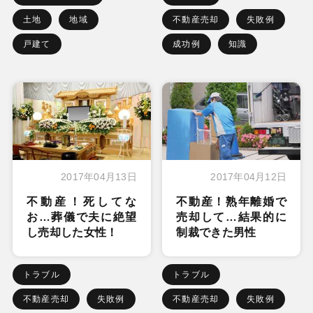
土地
地域
不動産売却
失敗例
戸建て
成功例
知識
2017年04月13日
2017年04月12日
不動産！死してな
不動産！熟年離婚で
お…葬儀で夫に絶望
売却して…結果的に
し売却した女性！
制裁できた男性
トラブル
トラブル
不動産売却
失敗例
不動産売却
失敗例