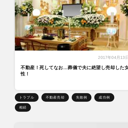
2017年04月13
不動産！死してなお…葬儀で夫に絶望し売却した
性！
トラブル
不動産売却
失敗例
成功例
相続