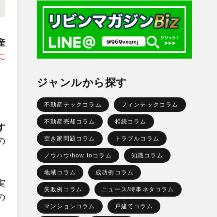
産
に
ジャンルから探す
不動産テックコラム
フィンテックコラム
不動産売却コラム
相続コラム
す
空き家問題コラム
トラブルコラム
の
ノウハウ/how toコラム
知識コラム
地域コラム
成功例コラム
実
失敗例コラム
ニュース/時事ネタコラム
の
マンションコラム
戸建てコラム