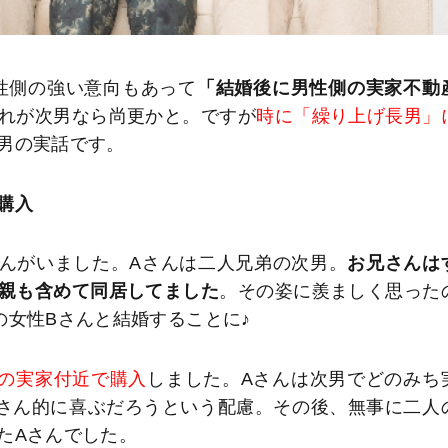
性側の強い意向もあって
「結婚後に男性側の実家不動
れが次男なら尚更かと。ですが
時に「繰り上げ長男」
男の実話です。
購入
さんがいました。Aさんは二人兄弟の次男。
お兄さんは
親も含めて同居してました
。その姿に羨ましく思った
の女性Bさんと結婚することに♪
の実家付近で購入
しました。Aさんは次男でどのみち
さん的に喜ぶだろうという配慮。その後、無事に二人
たAさんでした。