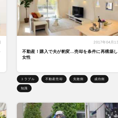
日
2017年04月1
ト
不動産！購入で夫が豹変…売却を条件に再構築し
女性
トラブル
不動産売却
失敗例
成功例
知識