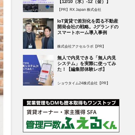
【12/10（水）-12（金）】
【PR】RX Japan 株式会社
IoT賃貸で差別化を図る不動産
開発会社の戦略。Jグランドの
スマートホーム導入事例
株式会社アクセルラボ【PR】
無人で内見できる「無人内見
システム」を実際に使ってみ
た！【編集部体験レポ】
ショウタイム24株式会社【PR】