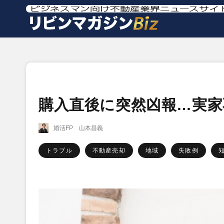
購入直後に突然凶報…実家
婚活FP 山本昌義
トラブル
不動産売却
地域
失敗例