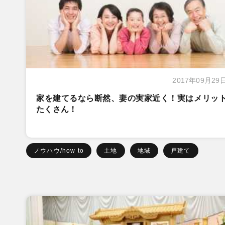
2017年09月29
家を建てるなら断然、妻の実家近く！実はメリッ
たくさん！
ノウハウ/how to
土地
地域
戸建て