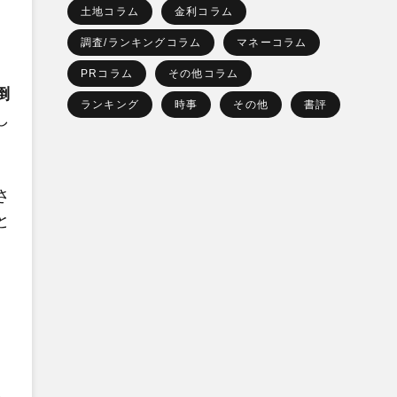
土地コラム
金利コラム
調査/ランキングコラム
マネーコラム
PRコラム
その他コラム
倒
ランキング
時事
その他
書評
し
さ
と