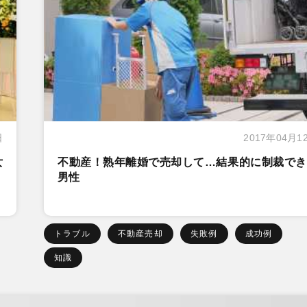
日
2017年04月1
女
不動産！熟年離婚で売却して…結果的に制裁でき
男性
トラブル
不動産売却
失敗例
成功例
知識