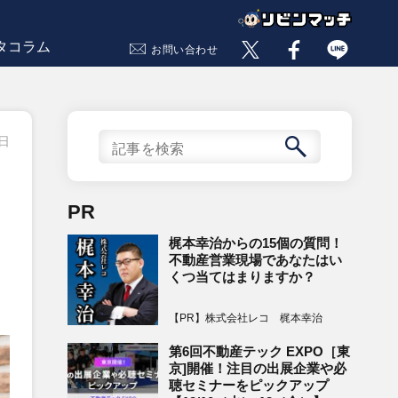
タコラム
お問い合わせ
9日
PR
梶本幸治からの15個の質問！
不動産営業現場であなたはい
くつ当てはまりますか？
【PR】株式会社レコ 梶本幸治
第6回不動産テック EXPO［東
京]開催！注目の出展企業や必
聴セミナーをピックアップ