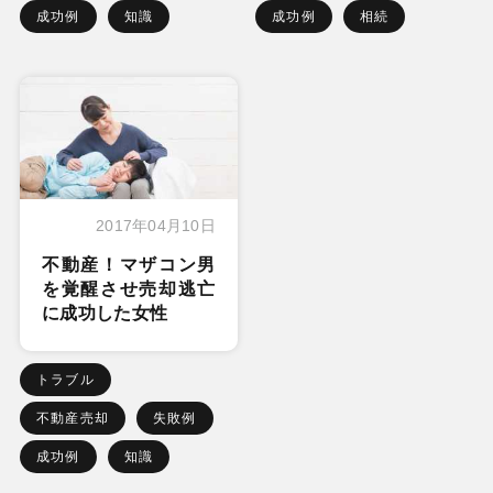
成功例
知識
成功例
相続
2017年04月10日
不動産！マザコン男
を覚醒させ売却逃亡
に成功した女性
トラブル
不動産売却
失敗例
成功例
知識