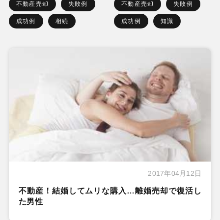
不動産売却
失敗例
不動産売却
失敗例
成功例
相続
成功例
知識
2017年04月12日
不動産！結婚してムリな購入…離婚売却で復活し
た男性