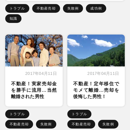
トラブル
不動産売却
失敗例
成功例
知識
2017年04月11日
2017年04月11日
不動産！実家売却金
不動産！定年移住で
を勝手に流用…当然
モメて離婚…売却を
離婚された男性
後悔した男性！
トラブル
トラブル
不動産売却
失敗例
不動産売却
失敗例