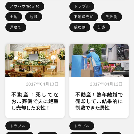
ノウハウ/how to
トラブル
土地
地域
不動産売却
失敗例
戸建て
成功例
知識
2017年04月13日
2017年04月12日
不動産！死してな
不動産！熟年離婚で
お…葬儀で夫に絶望
売却して…結果的に
し売却した女性！
制裁できた男性
トラブル
トラブル