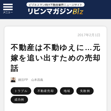
2017年2月1日
不動産は不動ゆえに…元
嫁を追い出すための売却
話
婚活FP 山本昌義
トラブル
不動産売却
地域
失敗例
成功例