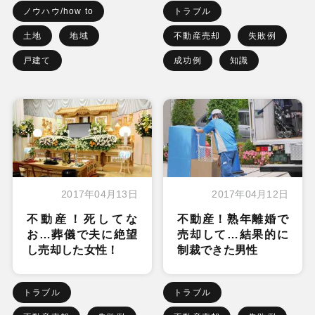
ノウハウ/how to
トラブル
土地
地域
不動産売却
失敗例
戸建て
成功例
知識
2017年04月13日
2017年04月12日
不動産！死してな
不動産！熟年離婚で
お…葬儀で夫に絶望
売却して…結果的に
し売却した女性！
制裁できた男性
トラブル
トラブル