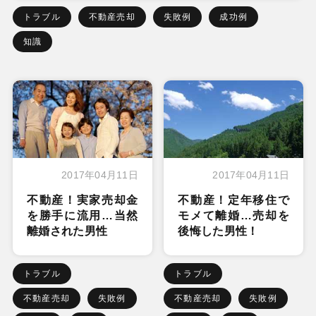
トラブル
不動産売却
失敗例
成功例
知識
2017年04月11日
2017年04月11日
不動産！実家売却金
不動産！定年移住で
を勝手に流用…当然
モメて離婚…売却を
離婚された男性
後悔した男性！
トラブル
トラブル
不動産売却
失敗例
不動産売却
失敗例