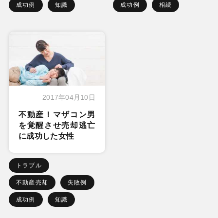
成功例
知識
成功例
相続
2017年04月10日
不動産！マザコン男
を覚醒させ売却逃亡
に成功した女性
トラブル
不動産売却
失敗例
成功例
知識