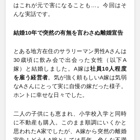
はこれが元で害になることも…。今回はそ
んな実話です。
結婚10年で突然の有無を言わさぬ離婚宣告
とある地方在住のサラリーマン男性Aさんは
30歳頃に飲み会で出会った女性（以下A
嫁）と結婚しました。A嫁は
社員10人程度
を雇う経営者
。気が強く頼もしいA嫁は気弱
なAさんにとって実に自慢の嫁だった様子。
ホントに幸せな日々でした。
二人の子供にも恵まれ、小学校入学と同時
に不動産も購入。このまま順調にいくかと
思われたA家でしたが、A嫁から突然の離婚
宣告！どうもA嫁としては長年、色んな不満