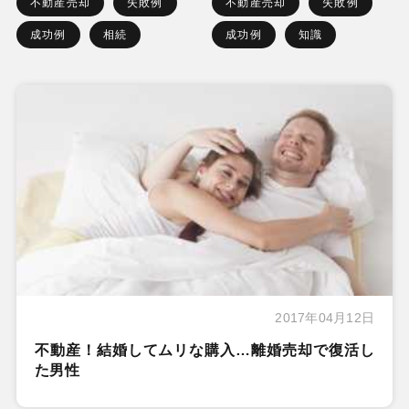
不動産売却
失敗例
不動産売却
失敗例
成功例
相続
成功例
知識
2017年04月12日
不動産！結婚してムリな購入…離婚売却で復活し
た男性