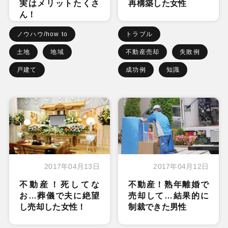
実はメリットたくさ
再構築した女性
ん！
ノウハウ/how to
トラブル
土地
地域
不動産売却
失敗例
戸建て
成功例
知識
2017年04月13日
2017年04月12日
不動産！死してな
不動産！熟年離婚で
お…葬儀で夫に絶望
売却して…結果的に
し売却した女性！
制裁できた男性