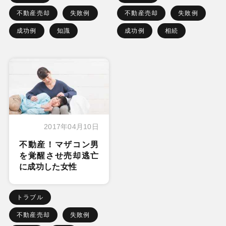
不動産売却
失敗例
不動産売却
失敗例
成功例
知識
成功例
相続
2017年04月10日
不動産！マザコン男
を覚醒させ売却逃亡
に成功した女性
トラブル
不動産売却
失敗例