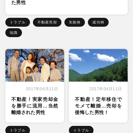
た男性
トラブル
不動産売却
失敗例
成功例
知識
2017年04月11日
2017年04月11日
不動産！実家売却金
不動産！定年移住で
を勝手に流用…当然
モメて離婚…売却を
離婚された男性
後悔した男性！
トラブル
トラブル