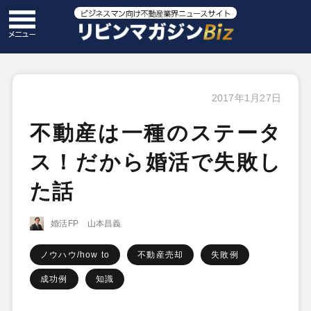
2017年1月27日
不動産は一種のステータ
ス！だから婚活で失敗し
た話
婚活FP 山本昌義
ノウハウ/how to
不動産売却
失敗例
成功例
知識