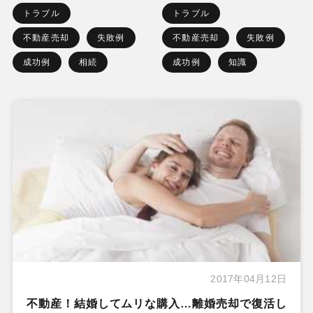
トラブル
トラブル
不動産売却
失敗例
不動産売却
失敗例
成功例
相続
成功例
知識
2017年04月12日
不動産！結婚してムリな購入…離婚売却で復活し