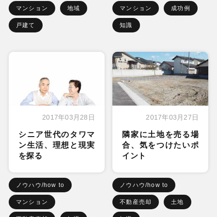
マンション
地域
マンション
成功例
戸建て
知識
2017年03月28日
2017年03月27日
シニア世代のタワマ
隣家に土地を売る場
ン生活、理想と現実
合、気をつけたいポ
を探る
イント
ノウハウ/how to
ノウハウ/how to
マンション
不動産売却
土地