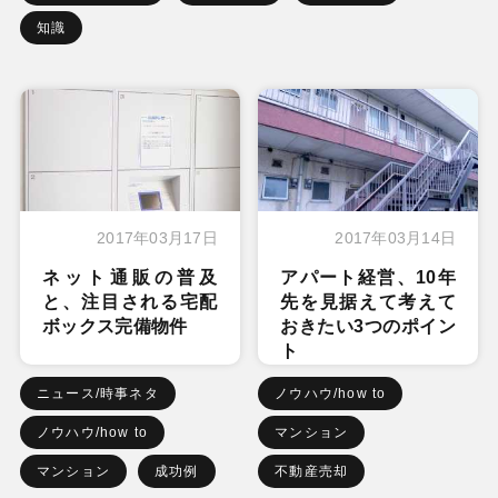
知識
2017年03月17日
2017年03月14日
ネット通販の普及
アパート経営、10年
と、注目される宅配
先を見据えて考えて
ボックス完備物件
おきたい3つのポイン
ト
ニュース/時事ネタ
ノウハウ/how to
ノウハウ/how to
マンション
マンション
成功例
不動産売却