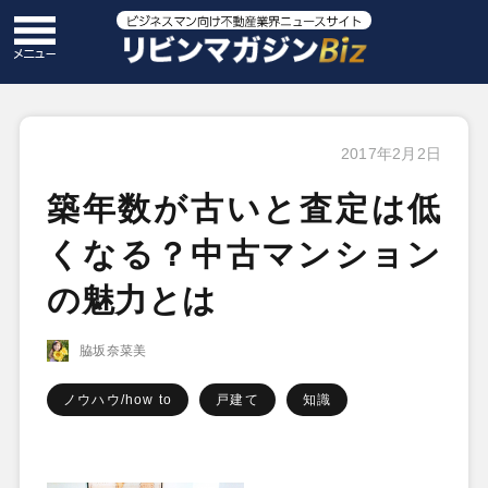
2017年2月2日
築年数が古いと査定は低
くなる？中古マンション
の魅力とは
脇坂奈菜美
ノウハウ/how to
戸建て
知識