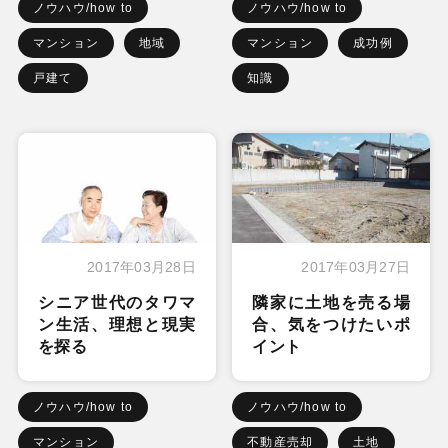
ノウハウ/how to
ノウハウ/how to
マンション
地域
マンション
成功例
戸建て
知識
2017年03月28日
2017年03月27日
シニア世代のタワマ
隣家に土地を売る場
ン生活、理想と現実
合、気をつけたいポ
を探る
イント
ノウハウ/how to
ノウハウ/how to
マンション
不動産売却
土地