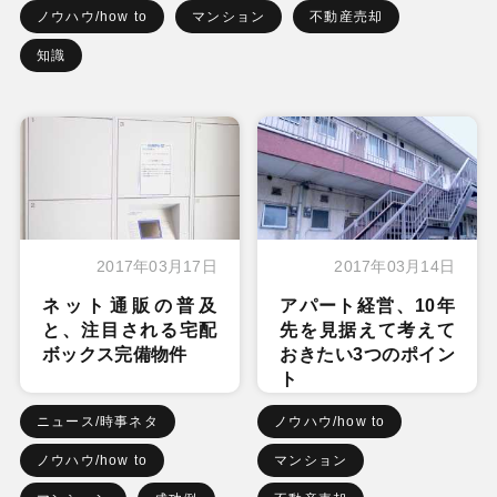
ノウハウ/how to
マンション
不動産売却
知識
2017年03月17日
2017年03月14日
ネット通販の普及
アパート経営、10年
と、注目される宅配
先を見据えて考えて
ボックス完備物件
おきたい3つのポイン
ト
ニュース/時事ネタ
ノウハウ/how to
ノウハウ/how to
マンション