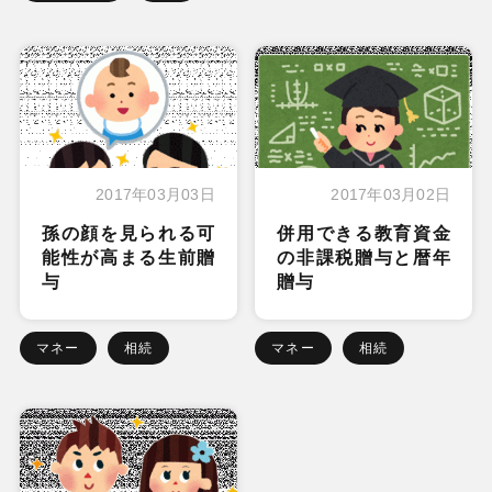
2017年03月03日
2017年03月02日
孫の顔を見られる可
併用できる教育資金
能性が高まる生前贈
の非課税贈与と暦年
与
贈与
マネー
相続
マネー
相続