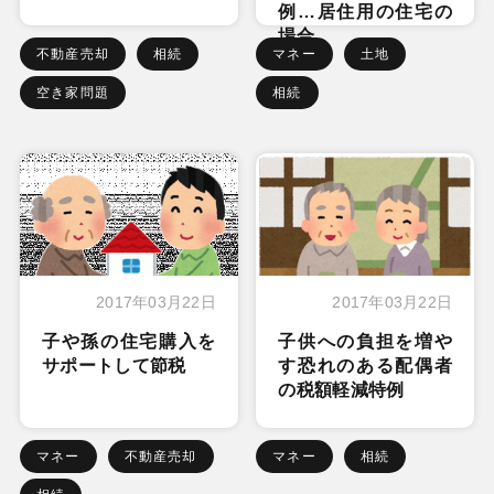
例…居住用の住宅の
場合
不動産売却
相続
マネー
土地
空き家問題
相続
2017年03月22日
2017年03月22日
子や孫の住宅購入を
子供への負担を増や
サポートして節税
す恐れのある配偶者
の税額軽減特例
マネー
不動産売却
マネー
相続