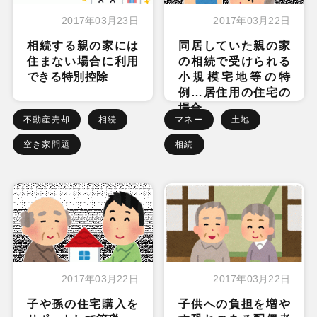
2017年03月23日
2017年03月22日
相続する親の家には
同居していた親の家
住まない場合に利用
の相続で受けられる
できる特別控除
小規模宅地等の特
例…居住用の住宅の
場合
不動産売却
相続
マネー
土地
空き家問題
相続
2017年03月22日
2017年03月22日
子や孫の住宅購入を
子供への負担を増や