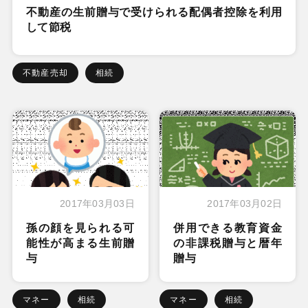
不動産の生前贈与で受けられる配偶者控除を利用
して節税
不動産売却
相続
2017年03月03日
2017年03月02日
孫の顔を見られる可
併用できる教育資金
能性が高まる生前贈
の非課税贈与と暦年
与
贈与
マネー
相続
マネー
相続