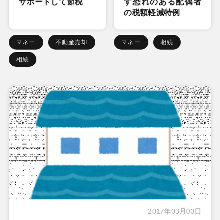
サポートして節税
す恐れのある配偶者
の税額軽減特例
マネー
不動産売却
マネー
相続
相続
2017年03月03日