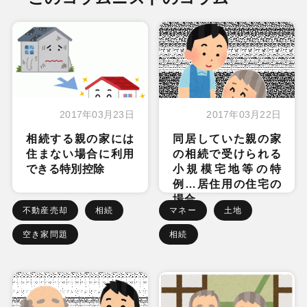
2017年03月23日
2017年03月22日
相続する親の家には
同居していた親の家
住まない場合に利用
の相続で受けられる
できる特別控除
小規模宅地等の特
例…居住用の住宅の
場合
不動産売却
相続
マネー
土地
空き家問題
相続