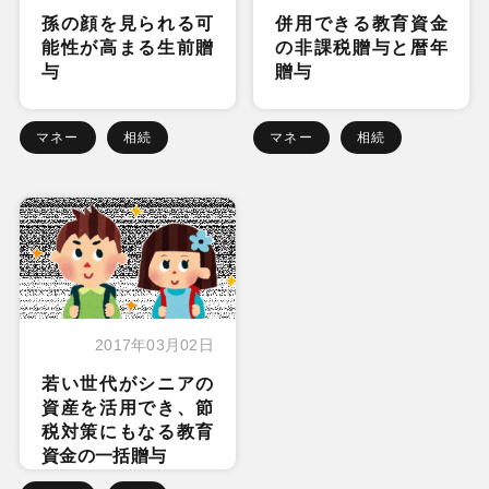
孫の顔を見られる可
併用できる教育資金
能性が高まる生前贈
の非課税贈与と暦年
与
贈与
マネー
相続
マネー
相続
2017年03月02日
若い世代がシニアの
資産を活用でき、節
税対策にもなる教育
資金の一括贈与