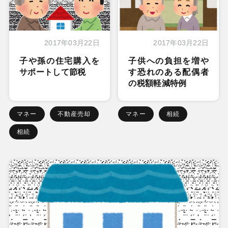
2017年03月22日
2017年03月22日
子や孫の住宅購入を
子供への負担を増や
サポートして節税
す恐れのある配偶者
の税額軽減特例
マネー
不動産売却
マネー
相続
相続