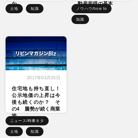
か
動産所得の基本
土地
知識
ノウハウ/how to
知識
2017年03月25日
住宅地も持ち直し！
公示地価の上昇は今
後も続くのか？ そ
の4 騰勢が続く商業
地
ニュース/時事ネタ
土地
知識