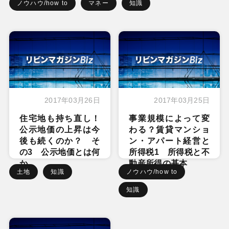
ノウハウ/how to
マネー
知識
2017年03月26日
2017年03月25日
住宅地も持ち直し！
事業規模によって変
公示地価の上昇は今
わる？賃貸マンショ
後も続くのか？ そ
ン・アパート経営と
の3 公示地価とは何
所得税1 所得税と不
か
動産所得の基本
土地
知識
ノウハウ/how to
知識