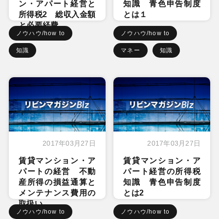
ン・アパート経営と
知識 青色申告制度
所得税2 総収入金額
とは１
と必要経費
ノウハウ/how to
ノウハウ/how to
知識
マネー
知識
2017年03月27日
2017年03月27日
賃貸マンション・ア
賃貸マンション・ア
パートの経営 不動
パート経営の所得税
産所得の損益通算と
知識 青色申告制度
メンテナンス費用の
とは2
取扱い
ノウハウ/how to
ノウハウ/how to