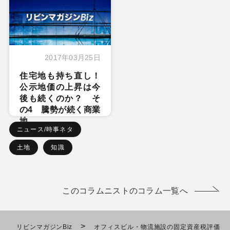
2017年03月25日
住宅地も持ち直し！
公示地価の上昇は今
後も続くのか？ そ
の4 騰勢が続く商業
地
ニュース/時事ネタ
土地
知識
このコラムニストのコラム一覧へ
>
リビンマガジンBiz
オフィスビル・物流施設の固定資産税評価