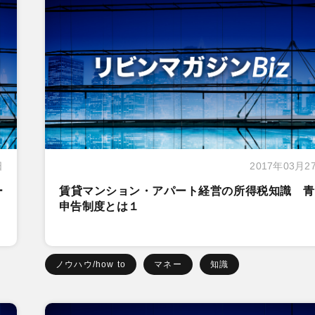
日
2017年03月2
ー
賃貸マンション・アパート経営の所得税知識 青
申告制度とは１
ノウハウ/how to
マネー
知識