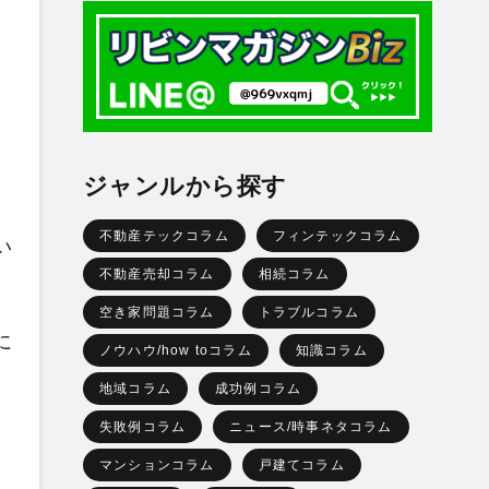
、
ジャンルから探す
不動産テックコラム
フィンテックコラム
い
不動産売却コラム
相続コラム
空き家問題コラム
トラブルコラム
に
ノウハウ/how toコラム
知識コラム
地域コラム
成功例コラム
失敗例コラム
ニュース/時事ネタコラム
、
マンションコラム
戸建てコラム