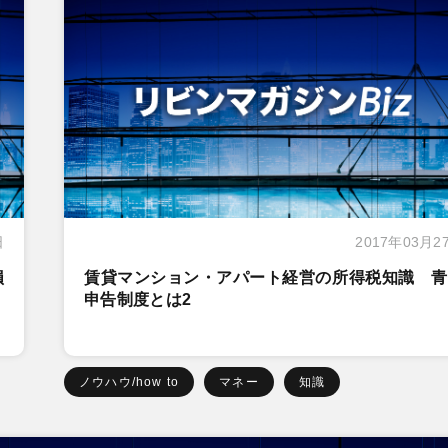
日
2017年03月2
損
賃貸マンション・アパート経営の所得税知識 青
申告制度とは2
ノウハウ/how to
マネー
知識