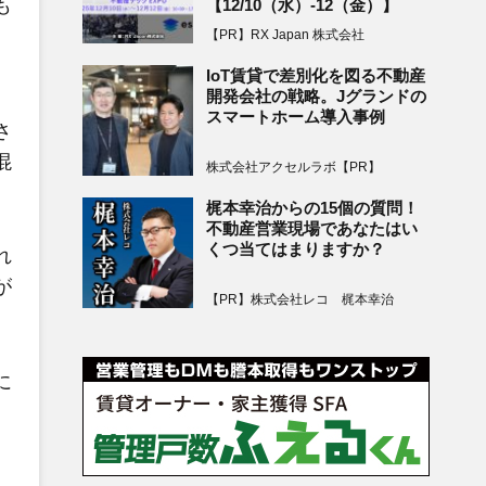
も
【12/10（水）-12（金）】
【PR】RX Japan 株式会社
IoT賃貸で差別化を図る不動産
開発会社の戦略。Jグランドの
スマートホーム導入事例
さ
混
株式会社アクセルラボ【PR】
梶本幸治からの15個の質問！
不動産営業現場であなたはい
くつ当てはまりますか？
れ
が
【PR】株式会社レコ 梶本幸治
に