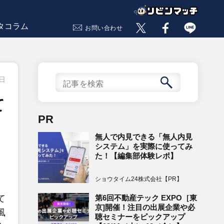
タコラム
お問い合わせ
2日
て
PR
無人で内見できる「無人内見
システム」を実際に使ってみ
た！【編集部体験レポ】
ショウタイム24株式会社【PR】
第6回不動産テック EXPO［東
て
京]開催！注目の出展企業や必
風
聴セミナーをピックアップ