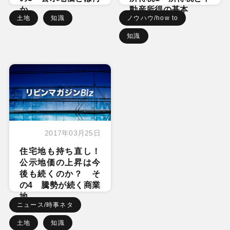
か
動産所得の基本
土地
知識
ノウハウ/how to
知識
2017年03月25日
住宅地も持ち直し！
公示地価の上昇は今
後も続くのか？ そ
の4 騰勢が続く商業
地
ニュース/時事ネタ
土地
知識