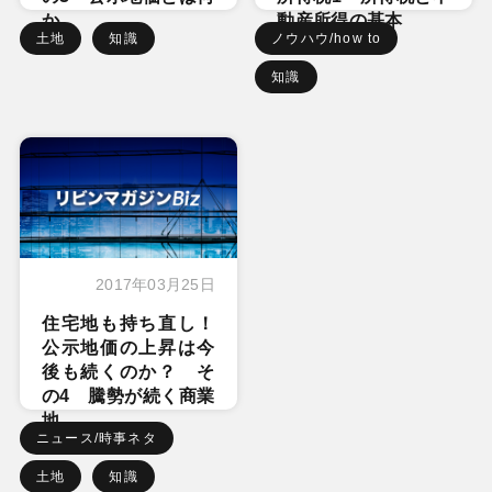
か
動産所得の基本
土地
知識
ノウハウ/how to
知識
2017年03月25日
住宅地も持ち直し！
公示地価の上昇は今
後も続くのか？ そ
の4 騰勢が続く商業
地
ニュース/時事ネタ
土地
知識