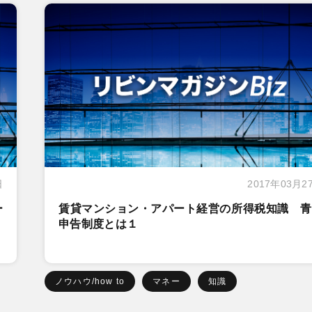
日
2017年03月2
ー
賃貸マンション・アパート経営の所得税知識 青
申告制度とは１
ノウハウ/how to
マネー
知識