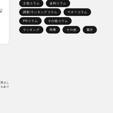
土地コラム
金利コラム
な
調査/ランキングコラム
マネーコラム
PRコラム
その他コラム
ランキング
時事
その他
書評
を禁止し
要もあり