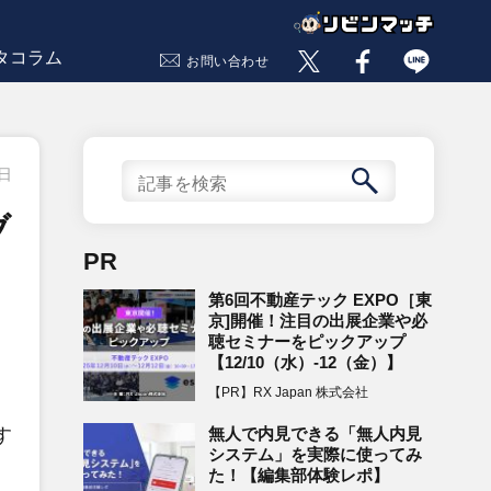
タコラム
お問い合わせ
5日
ブ
PR
第6回不動産テック EXPO［東
京]開催！注目の出展企業や必
聴セミナーをピックアップ
【12/10（水）-12（金）】
【PR】RX Japan 株式会社
無人で内見できる「無人内見
す
システム」を実際に使ってみ
た！【編集部体験レポ】