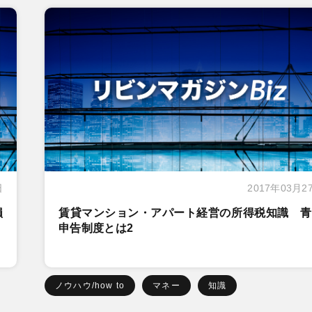
日
2017年03月2
損
賃貸マンション・アパート経営の所得税知識 青
申告制度とは2
ノウハウ/how to
マネー
知識