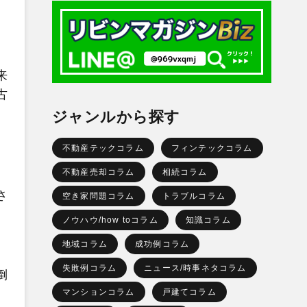
来
古
ジャンルから探す
不動産テックコラム
フィンテックコラム
不動産売却コラム
相続コラム
さ
空き家問題コラム
トラブルコラム
ノウハウ/how toコラム
知識コラム
地域コラム
成功例コラム
失敗例コラム
ニュース/時事ネタコラム
倒
マンションコラム
戸建てコラム