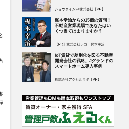
ショウタイム24株式会社【PR】
梶本幸治からの15個の質問！
不動産営業現場であなたはい
くつ当てはまりますか？
名
【PR】株式会社レコ 梶本幸治
IoT賃貸で差別化を図る不動産
当
開発会社の戦略。Jグランドの
スマートホーム導入事例
株式会社アクセルラボ【PR】
書
録