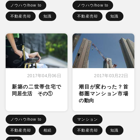
ノウハウ/how to
ノウハウ/how to
不動産売却
知識
不動産売却
知識
2017年04月06日
2017年03月22日
新築の二世帯住宅で
潮目が変わった？首
同居生活 その①
都圏マンション市場
の動向
ノウハウ/how to
マンション
不動産売却
相続
不動産売却
知識