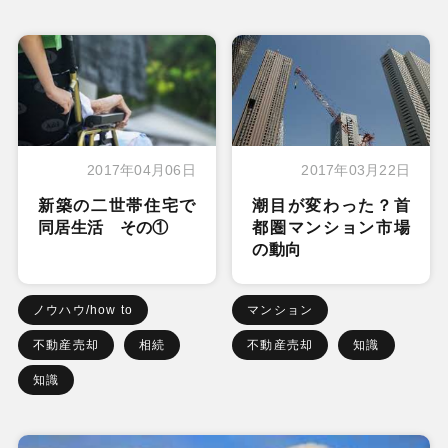
2017年04月06日
2017年03月22日
新築の二世帯住宅で
潮目が変わった？首
同居生活 その①
都圏マンション市場
の動向
ノウハウ/how to
マンション
不動産売却
相続
不動産売却
知識
知識