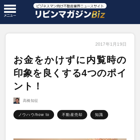
2017年1月19日
お金をかけずに内覧時の
印象を良くする4つのポイ
ント！
高橋知征
ノウハウ/how to
不動産売却
知識