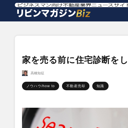
家を売る前に住宅診断を
高橋知征
ノウハウ/how to
不動産売却
知識