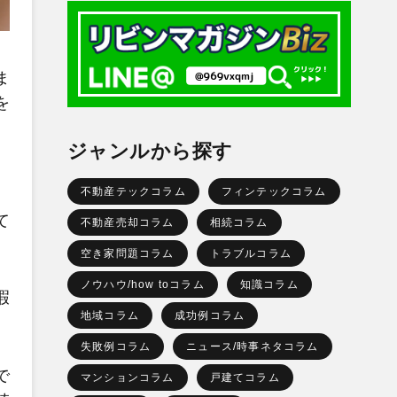
ま
を
ジャンルから探す
不動産テックコラム
フィンテックコラム
て
不動産売却コラム
相続コラム
空き家問題コラム
トラブルコラム
ノウハウ/how toコラム
知識コラム
瑕
地域コラム
成功例コラム
失敗例コラム
ニュース/時事ネタコラム
で
マンションコラム
戸建てコラム