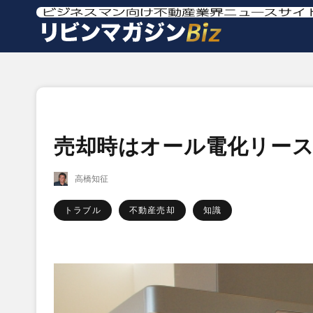
売却時はオール電化リー
高橋知征
トラブル
不動産売却
知識