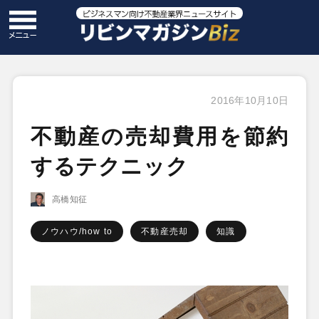
2016年10月10日
不動産の売却費用を節約
するテクニック
高橋知征
ノウハウ/how to
不動産売却
知識