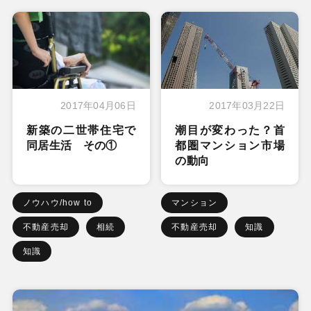
2017年04月06日
2017年03月22日
新築の二世帯住宅で
潮目が変わった？首
同居生活 その①
都圏マンション市場
の動向
ノウハウ/how to
マンション
不動産売却
相続
不動産売却
知識
知識