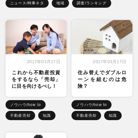
ニュース/時事ネタ
地域
調査/ランキング
2017年03月17日
2017年03月17日
これから不動産投資
住み替えでダブルロ
をするなら「売却」
ーンを組むのは危
に目を向けるべし！
険？
ノウハウ/how to
ノウハウ/how to
不動産売却
知識
不動産売却
知識