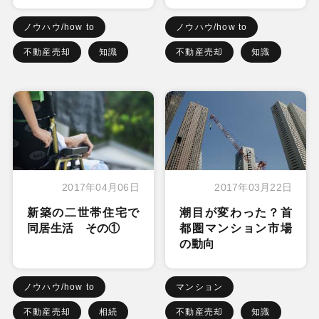
ノウハウ/how to
ノウハウ/how to
不動産売却
知識
不動産売却
知識
2017年04月06日
2017年03月22日
新築の二世帯住宅で
潮目が変わった？首
同居生活 その①
都圏マンション市場
の動向
ノウハウ/how to
マンション
不動産売却
相続
不動産売却
知識