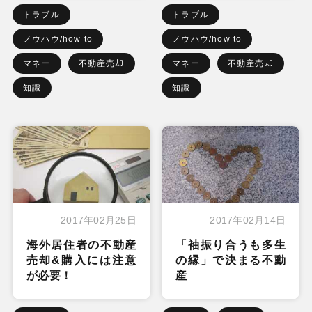
トラブル
トラブル
ノウハウ/how to
ノウハウ/how to
マネー
不動産売却
マネー
不動産売却
知識
知識
2017年02月25日
2017年02月14日
海外居住者の不動産
「袖振り合うも多生
売却&購入には注意
の縁」で決まる不動
が必要！
産