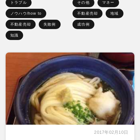
トラブル
その他
マネー
ノウハウ/how to
不動産売却
地域
不動産売却
失敗例
成功例
知識
2017年02月10日