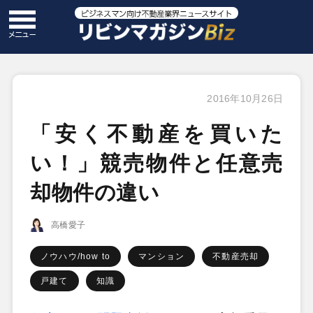
2016年10月26日
「安く不動産を買いた
い！」競売物件と任意売
却物件の違い
高橋愛子
ノウハウ/how to
マンション
不動産売却
戸建て
知識