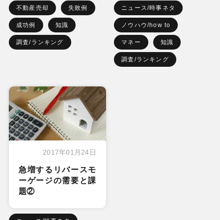
不動産売却
失敗例
ニュース/時事ネタ
成功例
知識
ノウハウ/how to
調査/ランキング
マネー
知識
調査/ランキング
2017年01月24日
急増するリバースモ
ーゲージの需要と課
題②