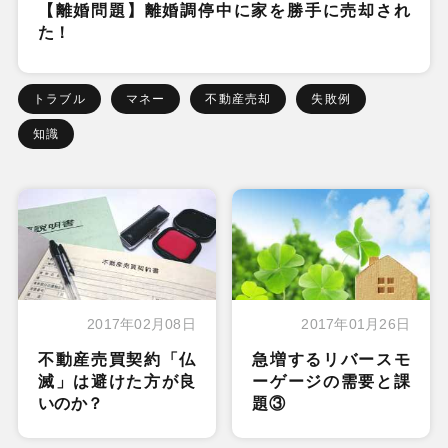
【離婚問題】離婚調停中に家を勝手に売却され
た！
トラブル
マネー
不動産売却
失敗例
知識
2017年02月08日
2017年01月26日
不動産売買契約「仏
急増するリバースモ
滅」は避けた方が良
ーゲージの需要と課
いのか？
題③