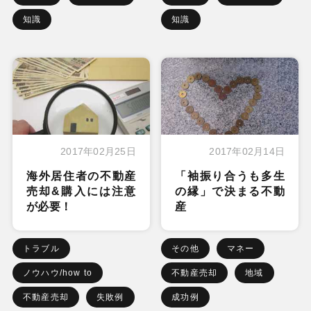
知識
知識
2017年02月25日
2017年02月14日
海外居住者の不動産
「袖振り合うも多生
売却&購入には注意
の縁」で決まる不動
が必要！
産
トラブル
その他
マネー
ノウハウ/how to
不動産売却
地域
不動産売却
失敗例
成功例