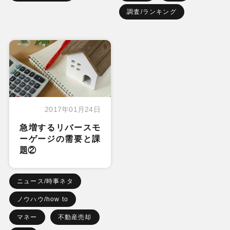
調査/ランキング
2017年01月24日
急増するリバースモ
ーゲージの需要と課
題②
ニュース/時事ネタ
ノウハウ/how to
マネー
不動産売却