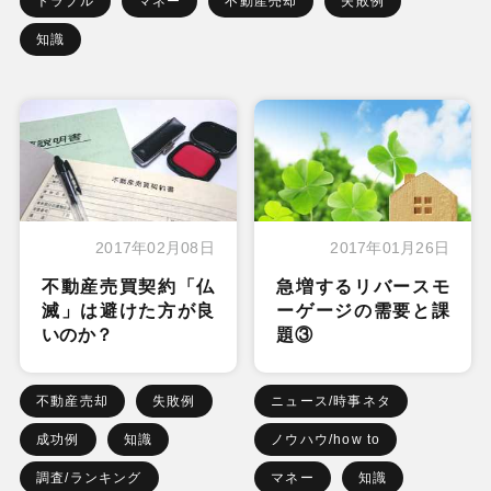
トラブル
マネー
不動産売却
失敗例
知識
2017年02月08日
2017年01月26日
不動産売買契約「仏
急増するリバースモ
滅」は避けた方が良
ーゲージの需要と課
いのか？
題③
不動産売却
失敗例
ニュース/時事ネタ
成功例
知識
ノウハウ/how to
調査/ランキング
マネー
知識