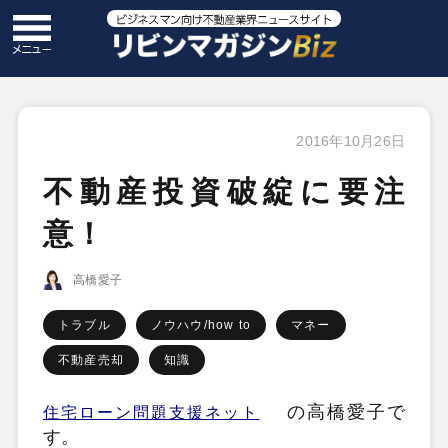
2016年10月26日
不動産投資破綻に要注
意！
高橋愛子
トラブル
ノウハウ/how to
マネー
不動産売却
知識
の高橋愛子で
住宅ローン問題支援ネット
す。