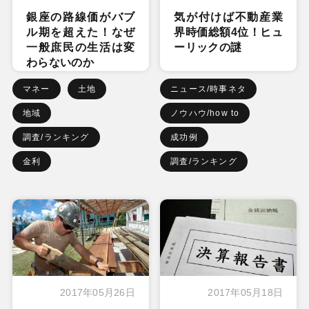
銀座の路線価がバブ
気が付けば不動産業
ル期を超えた！なぜ
界時価総額4位！ヒュ
一般庶民の生活は変
ーリックの謎
わらないのか
マネー
土地
ニュース/時事ネタ
地域
ノウハウ/how to
調査/ランキング
成功例
金利
調査/ランキング
2017年05月26日
2017年05月18日