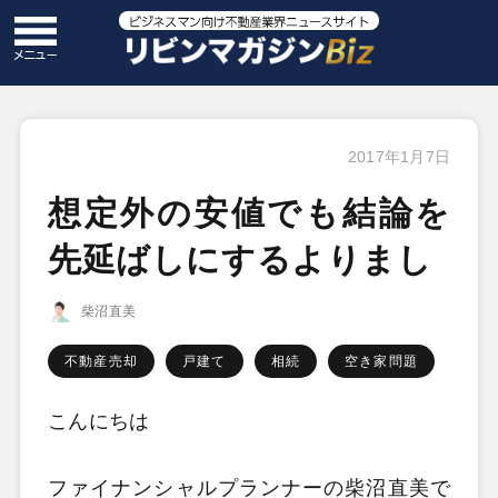
2017年1月7日
想定外の安値でも結論を
先延ばしにするよりまし
柴沼直美
不動産売却
戸建て
相続
空き家問題
こんにちは
ファイナンシャルプランナーの柴沼直美で