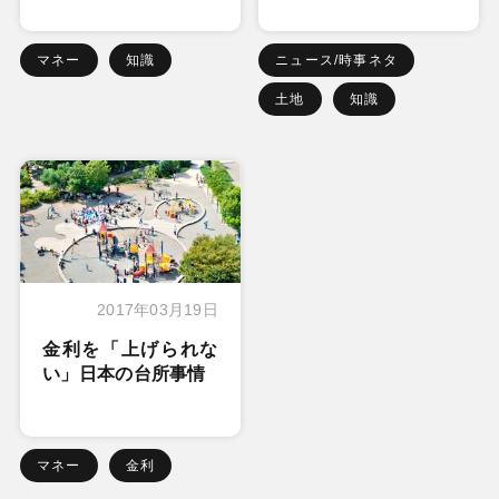
マネー
知識
ニュース/時事ネタ
土地
知識
2017年03月19日
金利を「上げられな
い」日本の台所事情
マネー
金利