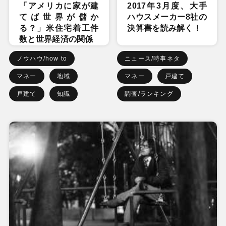
「アメリカに家が建
2017年3月度、大手
てば世界が儲か
ハウスメーカー8社の
る？」米住宅着工件
決算書を読み解く！
数と世界経済の関係
ノウハウ/how to
ニュース/時事ネタ
マネー
地域
マネー
戸建て
戸建て
知識
調査/ランキング