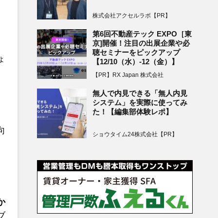
株式会社アクセルラボ【PR】
第6回不動産テック EXPO［東
京]開催！注目の出展企業や必
。
聴セミナーをピックアップ
ょ
【12/10（水）-12（金）】
【PR】RX Japan 株式会社
無人で内見できる「無人内見
システム」を実際に使ってみ
た！【編集部体験レポ】
向
ショウタイム24株式会社【PR】
か
ブ