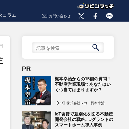
タコラム
お問い合わせ
1日
注
PR
梶本幸治からの15個の質問！
不動産営業現場であなたはい
くつ当てはまりますか？
【PR】株式会社レコ 梶本幸治
IoT賃貸で差別化を図る不動産
開発会社の戦略。Jグランドの
スマートホーム導入事例