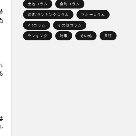
土地コラム
金利コラム
希
調査/ランキングコラム
マネーコラム
当
PRコラム
その他コラム
ランキング
時事
その他
書評
れ
る
は
ル