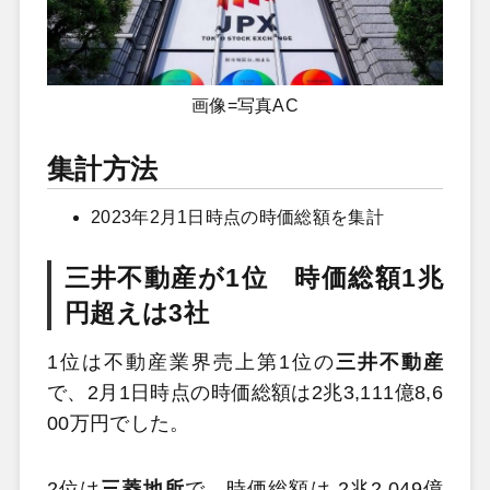
画像=写真AC
集計方法
2023年2月1日時点の時価総額を集計
三井不動産が1位 時価総額1兆
円超えは3社
1位は不動産業界売上第1位の
三井不動産
で、2月1日時点の時価総額は2兆3,111億8,6
00万円でした。
2位は
三菱地所
で、時価総額は 2兆2,049億