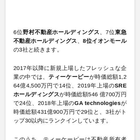
6位
野村不動産ホールディングス
、7位
東急
不動産ホールディングス
、
8位イオンモール
の3社と続きます。
2017年以降に新規上場したフレッシュな企
業の中では、
ティーケーピー
が時価総額1,2
64億4,500万円で14位、2019年上場の
SRE
ホールディングス
が時価総額546 億700万円
で24位、2018年上場の
GA technologies
が
時価総額431億900万円で29位と、3社がト
ップ30以内にランクインしています。
このうち、ティーケーピーは不動産所有者