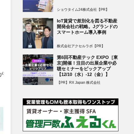
。
ショウタイム24株式会社【PR】
IoT賃貸で差別化を図る不動産
開発会社の戦略。Jグランドの
スマートホーム導入事例
株式会社アクセルラボ【PR】
第6回不動産テック EXPO［東
京]開催！注目の出展企業や必
聴セミナーをピックアップ
が
【12/10（水）-12（金）】
【PR】RX Japan 株式会社