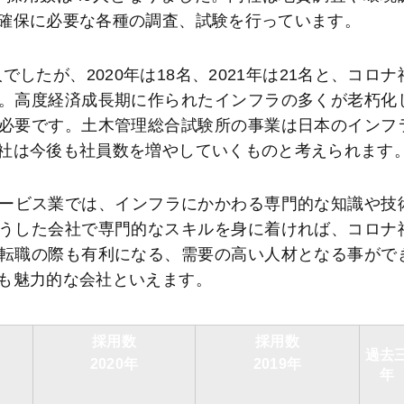
確保に必要な各種の調査、試験を行っています。
でしたが、2020年は18名、2021年は21名と、コロナ
。高度経済成長期に作られたインフラの多くが老朽化
必要です。土木管理総合試験所の事業は日本のインフ
社は今後も社員数を増やしていくものと考えられます
サービス業では、インフラにかかわる専門的な知識や技
うした会社で専門的なスキルを身に着ければ、コロナ
転職の際も有利になる、需要の高い人材となる事がで
も魅力的な会社といえます。
採用数
採用数
過去
2020年
2019年
年