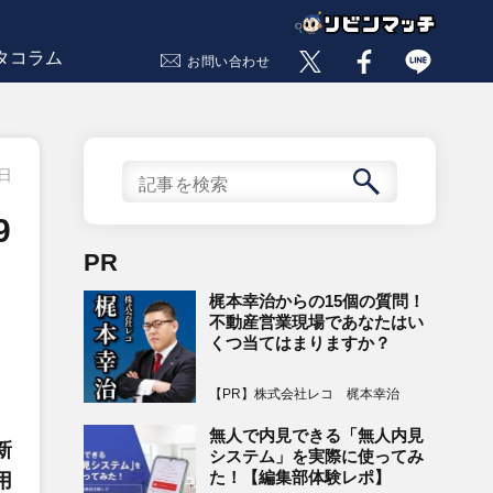
タコラム
お問い合わせ
9日
9
PR
梶本幸治からの15個の質問！
不動産営業現場であなたはい
くつ当てはまりますか？
【PR】株式会社レコ 梶本幸治
無人で内見できる「無人内見
新
システム」を実際に使ってみ
た！【編集部体験レポ】
用