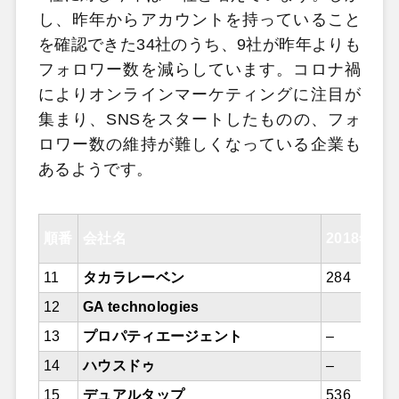
し、昨年からアカウントを持っていること
を確認できた34社のうち、9社が昨年よりも
フォロワー数を減らしています。コロナ禍
によりオンラインマーケティングに注目が
集まり、SNSをスタートしたものの、フォ
ロワー数の維持が難しくなっている企業も
あるようです。
順番
会社名
2018年1
11
タカラレーベン
284
12
GA technologies
13
プロパティエージェント
–
14
ハウスドゥ
–
15
デュアルタップ
536