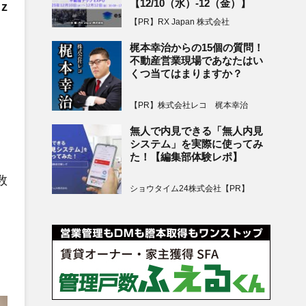
【12/10（水）-12（金）】
z
【PR】RX Japan 株式会社
梶本幸治からの15個の質問！
不動産営業現場であなたはい
くつ当てはまりますか？
【PR】株式会社レコ 梶本幸治
無人で内見できる「無人内見
システム」を実際に使ってみ
た！【編集部体験レポ】
数
ショウタイム24株式会社【PR】