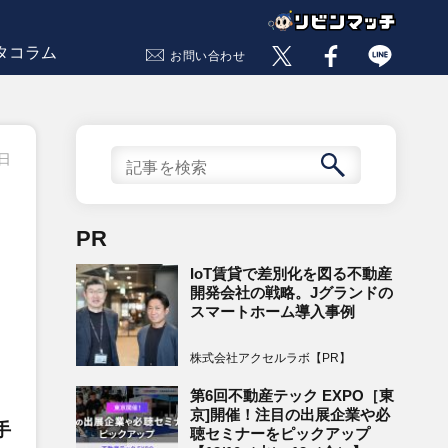
タコラム
お問い合わせ
8日
PR
IoT賃貸で差別化を図る不動産
開発会社の戦略。Jグランドの
スマートホーム導入事例
株式会社アクセルラボ【PR】
第6回不動産テック EXPO［東
、
京]開催！注目の出展企業や必
手
聴セミナーをピックアップ