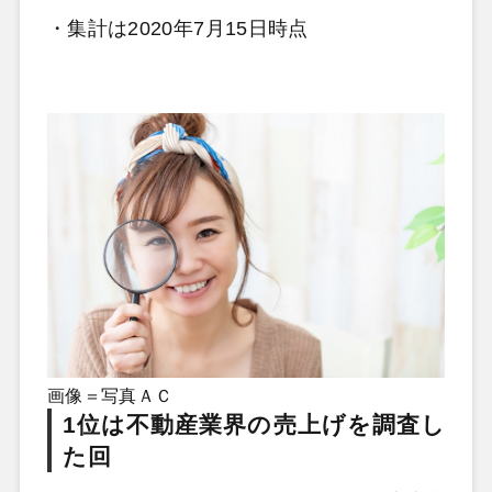
・集計は
2020
年
7
月
15
日時点
画像＝写真ＡＣ
1位は不動産業界の売上げを調査し
た回