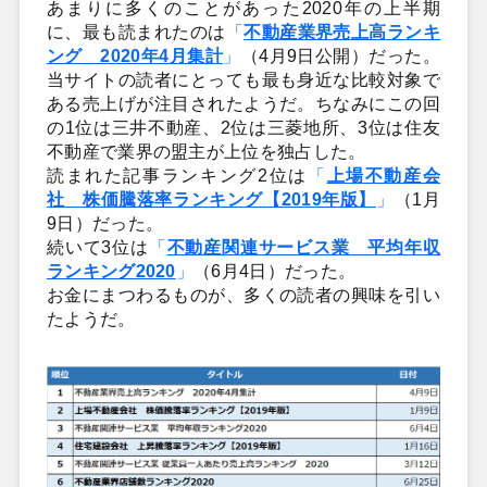
あまりに多くのことがあった2020年の上半期
に、最も読まれたのは
「
不動産業界売上高ランキ
ング 2020年4月集計
」
（4月9日公開）だった。
当サイトの読者にとっても最も身近な比較対象で
ある売上げが注目されたようだ。ちなみにこの回
の1位は三井不動産、2位は三菱地所、3位は住友
不動産で業界の盟主が上位を独占した。
読まれた記事ランキング2位は
「
上場不動産会
社 株価騰落率ランキング【2019年版】
」
（1月
9日）だった。
続いて3位は
「
不動産関連サービス業 平均年収
ランキング2020
」
（6月4日）だった。
お金にまつわるものが、多くの読者の興味を引い
たようだ。