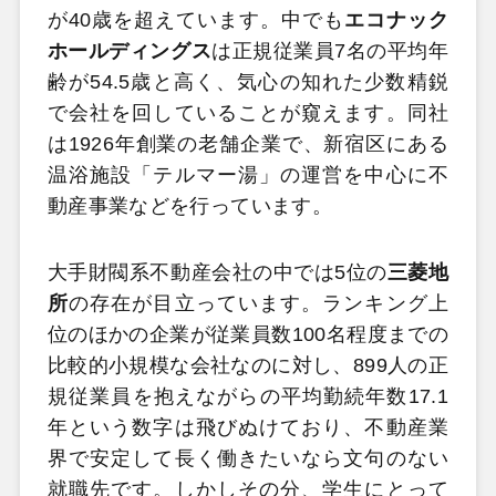
が40歳を超えています。中でも
エコナック
ホールディングス
は正規従業員7名の平均年
齢が54.5歳と高く、気心の知れた少数精鋭
で会社を回していることが窺えます。同社
は1926年創業の老舗企業で、新宿区にある
温浴施設「テルマー湯」の運営を中心に不
動産事業などを行っています。
大手財閥系不動産会社の中では5位の
三菱地
所
の存在が目立っています。ランキング上
位のほかの企業が従業員数100名程度までの
比較的小規模な会社なのに対し、899人の正
規従業員を抱えながらの平均勤続年数17.1
年という数字は飛びぬけており、不動産業
界で安定して長く働きたいなら文句のない
就職先です。しかしその分、学生にとって