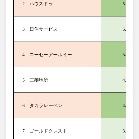
2
ハウスドゥ
5.83
3
日住サービス
5.50
4
コーセーアールイー
5.20
5
三菱地所
4.74
6
タカラレーベン
4.58
7
ゴールドクレスト
3.97