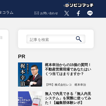
タコラム
お問い合わせ
1日
】
PR
梶本幸治からの15個の質問！
不動産営業現場であなたはい
くつ当てはまりますか？
【PR】株式会社レコ 梶本幸治
無人で内見できる「無人内見
システム」を実際に使ってみ
た！【編集部体験レポ】