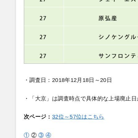
・調査日：2018年12月18日～20日
・「大京」は調査時点で具体的な上場廃止日
次ページ：
32位～57位はこちら
①
②
③
④