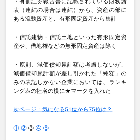
・有価証券報告書に記載されている財務諸
表（連結の場合は連結）から、資産の部に
ある流動資産と、有形固定資産から集計
・信託建物・信託土地といった有形固定資
産や、借地権などの無形固定資産は除く
・原則、減価償却累計額は考慮しないが、
減価償却累計額が差し引かれた「純額」の
みの表記しかない企業においては、ランキ
ング表の社名の横に★マークを入れた
次ページ：気になる51位から75位は？
①
②
③
④
⑤