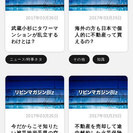
2017年03月26日
2017年03月25日
武蔵小杉にタワーマ
海外の方も日本で個
ンションが乱立する
人的に不動産って買
わけとは？
えるの？
ニュース/時事ネタ
その他
知識
2017年03月25日
2017年03月25日
今だからこそ知りた
不動産を売却して途
い被災地岩手県の空
中解約した火災保険