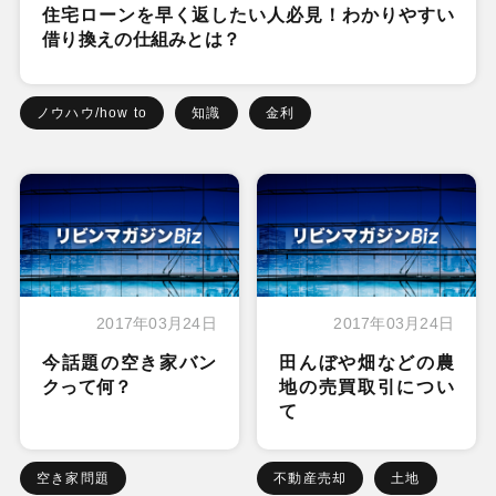
住宅ローンを早く返したい人必見！わかりやすい
借り換えの仕組みとは？
ノウハウ/how to
知識
金利
2017年03月24日
2017年03月24日
今話題の空き家バン
田んぼや畑などの農
クって何？
地の売買取引につい
て
空き家問題
不動産売却
土地