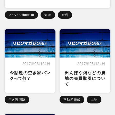
ノウハウ/how to
知識
金利
2017年03月24日
2017年03月24日
今話題の空き家バン
田んぼや畑などの農
クって何？
地の売買取引につい
て
空き家問題
不動産売却
土地