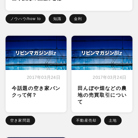
ノウハウ/how to
知識
金利
2017年03月24日
2017年03月24日
今話題の空き家バン
田んぼや畑などの農
クって何？
地の売買取引につい
て
空き家問題
不動産売却
土地