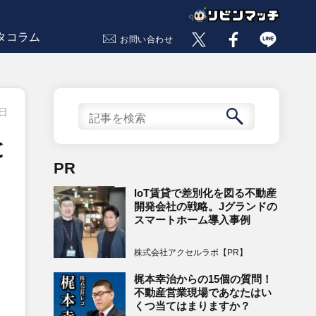
タコラム
お問い合わせ
0日
と
PR
IoT賃貸で差別化を図る不動産
開発会社の戦略。Jグランドの
スマートホーム導入事例
株式会社アクセルラボ【PR】
梶本幸治からの15個の質問！
不動産営業現場であなたはい
くつ当てはまりますか？