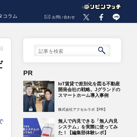
タコラム
お問い合わせ
9日
だ
PR
IoT賃貸で差別化を図る不動産
開発会社の戦略。Jグランドの
スマートホーム導入事例
株式会社アクセルラボ【PR】
無人で内見できる「無人内見
で
システム」を実際に使ってみ
た！【編集部体験レポ】