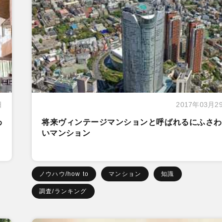
日
2017年03月2
わ
将来ヴィンテージマンションと呼ばれるにふさわ
いマンション
ノウハウ/how to
マンション
知識
調査/ランキング