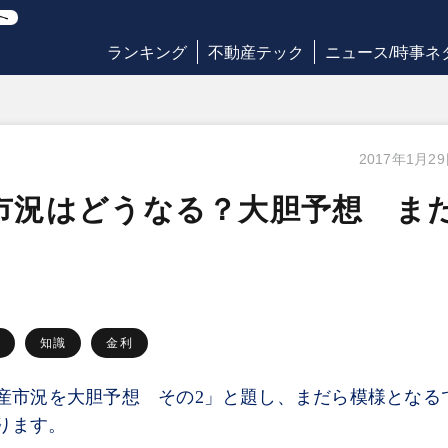
ランキング
不動産テック
ニュース/時事ネ
2017年1月2
産市況はどうなる？大胆予想 ま
却
知識
金利
動産市況を大胆予想 その2」と題し、まだら模様となる
ります。