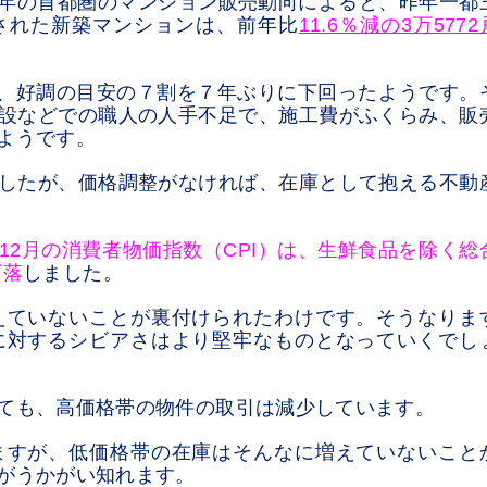
年の首都圏のマンション販売動向によると、昨年一都
された新築マンションは、前年比
11.6％減の3
万5772
で、好調の目安の７割を７年ぶりに下回ったようです。
設などでの職人の人手不足で、施工費がふくらみ、販
ようです
。
したが、価格調整がなければ、在庫として抱える不動
6年12月の消費者物価指数（CPI）は、生鮮食品を除く総
下落
しました。
えていないことが裏付けられたわけです。そうなりま
に対するシビアさはより堅牢なものとなっていくでし
ても、高価格帯の物件の取引は減少しています。
ますが、低価格帯の在庫はそんなに増えていないこと
がうかがい知れます。