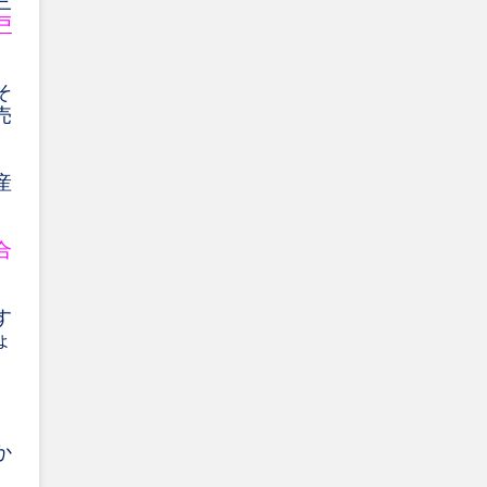
三
戸
そ
売
産
合
す
ょ
か