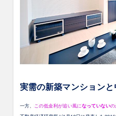
実需の新築マンションと
一方、
この低金利が追い風に
なっていない
の