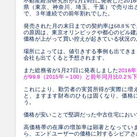
不動産経済研究所が
1
月
19
日に発表した
2016
県（東京、神奈川、埼玉、千葉）で売り出
で、３年連続での前年割れでした。
発売された月の末日までの契約率は68.8％
の原因は、東京オリンピックや都心のビル建
価格が上がって買い控えが起きている
状況の
場所によっては、値引きする事例も出てきま
会社も出てくると予想されます。
また総務省が
1
月
27
日に発表しました
201
が99.8（2015年＝100）と前年同月比0.2
％
これにより、勤労者の実質所得が実際に増
と、ますます財布のひもは固くなり、価格
う。
価格が安いことで堅調だった中古住宅におい
高価格帯の在庫の増加率は顕著となってい
ら、エンドユーザーの価格に対するシビアさ