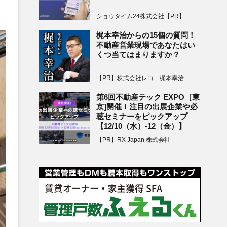
ショウタイム24株式会社【PR】
梶本幸治からの15個の質問！
不動産営業現場であなたはい
くつ当てはまりますか？
【PR】株式会社レコ 梶本幸治
第6回不動産テック EXPO［東
京]開催！注目の出展企業や必
聴セミナーをピックアップ
【12/10（水）-12（金）】
【PR】RX Japan 株式会社