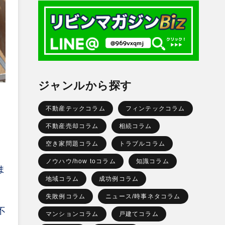
ジャンルから探す
不動産テックコラム
フィンテックコラム
不動産売却コラム
相続コラム
空き家問題コラム
トラブルコラム
ノウハウ/how toコラム
知識コラム
ま
地域コラム
成功例コラム
失敗例コラム
ニュース/時事ネタコラム
、
不
マンションコラム
戸建てコラム