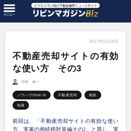
2017年1月29日
不動産売却サイトの有効
な使い方 その3
中村 伸一
ノウハウ/how to
不動産売却
相続
知識
前回は、「不動産売却サイトの有効な使い
方、実家の相続税対策編その
2
」と題し、実