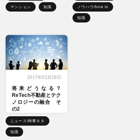
マンション
知識
ノウハウ/how to
知識
2017年02月19日
将来どうなる？
ReTech不動産とテク
ノロジーの融合 そ
の2
ニュース/時事ネタ
知識