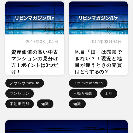
2017年03月04日
2017年03月04日
資産価値の高い中古
地目「畑」は売却で
マンションの見分け
きない？！現況と地
方！ポイントは3つだ
目が違うときの売買
け！
はどうするの？
ノウハウ/how to
ノウハウ/how to
マンション
不動産売却
土地
不動産売却
知識
知識