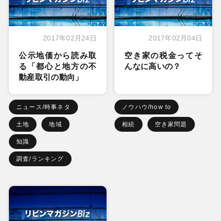
2017年02月24日
2017年02月04日
公示地価から読み取
空き家の税金ってそ
る「都心と地方の不
んなに高いの？
動産取引の動向」
ニュース/時事ネタ
ノウハウ/how to
土地
地域
相続
空き家問題
知識
調査/ランキング