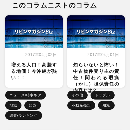
このコラムニストのコラム
2017年04月02日
2017年04月01日
増える人口！高騰す
知らいないと怖い！
る地価！今沖縄が熱
中古物件売り主の責
い！！
任！問われる瑕疵
（かし）担保責任の
内容とは？
ニュース/時事ネタ
その他
トラブル
地域
知識
不動産売却
知識
調査/ランキング