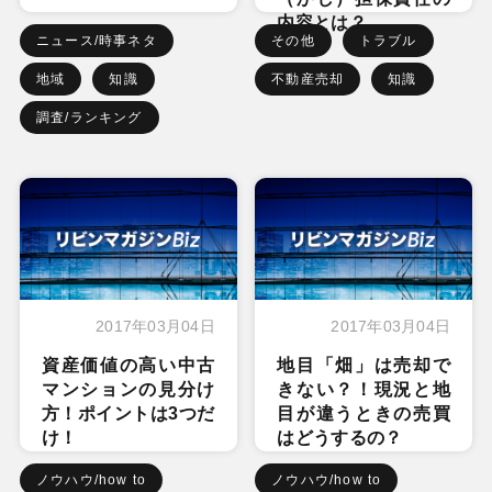
内容とは？
ニュース/時事ネタ
その他
トラブル
地域
知識
不動産売却
知識
調査/ランキング
2017年03月04日
2017年03月04日
資産価値の高い中古
地目「畑」は売却で
マンションの見分け
きない？！現況と地
方！ポイントは3つだ
目が違うときの売買
け！
はどうするの？
ノウハウ/how to
ノウハウ/how to