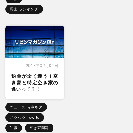
調査/ランキング
2017年02月04日
税金が全く違う！空
き家と特定空き家の
違いって？！
ニュース/時事ネタ
ノウハウ/how to
知識
空き家問題