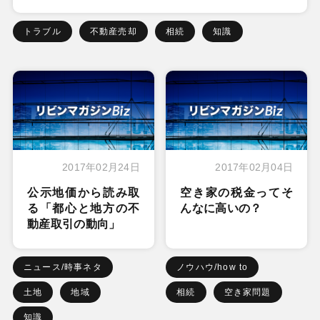
トラブル
不動産売却
相続
知識
2017年02月24日
2017年02月04日
公示地価から読み取
空き家の税金ってそ
る「都心と地方の不
んなに高いの？
動産取引の動向」
ニュース/時事ネタ
ノウハウ/how to
土地
地域
相続
空き家問題
知識