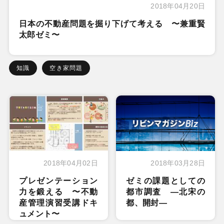
2018年04月20日
日本の不動産問題を掘り下げて考える 〜兼重賢
太郎ゼミ〜
知識
空き家問題
2018年04月02日
2018年03月28日
プレゼンテーション
ゼミの課題としての
力を鍛える 〜不動
都市調査 ―北宋の
産管理演習受講ドキ
都、開封―
ュメント〜