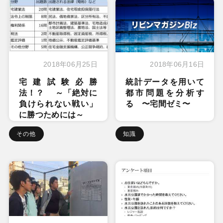
2018年06月25日
2018年06月16日
宅建試験必勝
統計データを用いて
法！？ ～「絶対に
都市問題を分析す
負けられない戦い」
る 〜宅間ゼミ〜
に勝つためには～
その他
知識