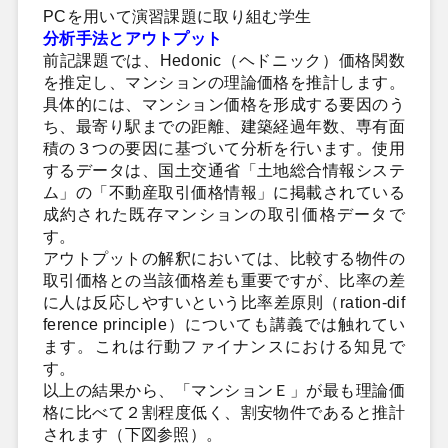
PCを用いて演習課題に取り組む学生
分析手法とアウトプット
前記課題では、Hedonic（ヘドニック）価格関数
を推定し、マンションの理論価格を推計します。
具体的には、マンション価格を形成する要因のう
ち、最寄り駅までの距離、建築経過年数、専有面
積の３つの要因に基づいて分析を行います。使用
するデータは、国土交通省「土地総合情報システ
ム」の「不動産取引価格情報」に掲載されている
成約された既存マンションの取引価格データで
す。
アウトプットの解釈においては、比較する物件の
取引価格との当該価格差も重要ですが、比率の差
に人は反応しやすいという比率差原則（ration-dif
ference principle）についても講義では触れてい
ます。これは行動ファイナンスにおける知見で
す。
以上の結果から、「マンションＥ」が最も理論価
格に比べて２割程度低く、割安物件であると推計
されます（下図参照）。