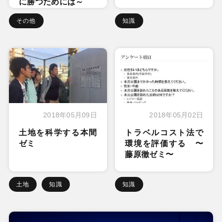
に勝つためには～
その他
知識
2018年05月09日
2018年05月02日
土地を科学する本間
トラベルコスト法で
ゼミ
環境を評価する 〜
藤原徹ゼミ〜
土地
知識
知識