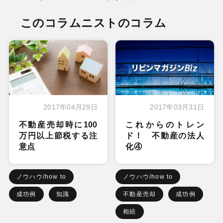
このコラムニストのコラム
2017年04月29日
2017年03月31日
不動産売却時に100
これからのトレン
万円以上節税する注
ド！ 不動産の法人
意点
化④
ノウハウ/how to
ノウハウ/how to
成功例
知識
不動産売却
成功例
相続