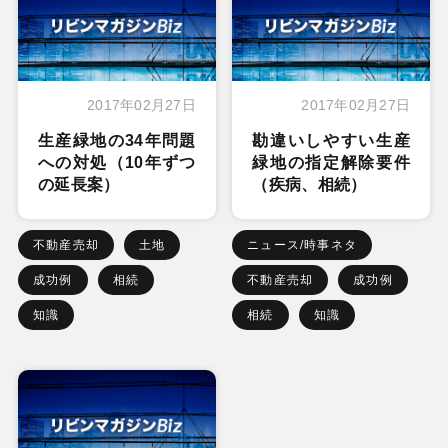
2017年02月27日
2017年02月27日
生産緑地の34年問題
勘違いしやすい生産
への対処（10年ずつ
緑地の指定解除要件
の延長案）
（疾病、相続）
不動産売却
土地
ニュース/時事ネタ
成功例
相続
不動産売却
成功例
知識
相続
知識