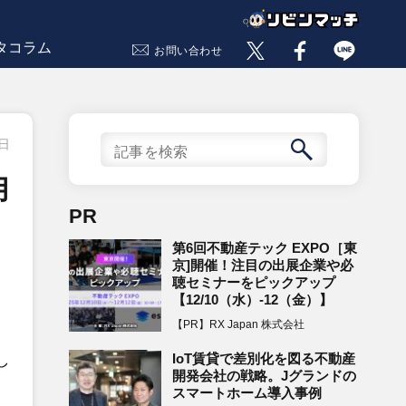
タコラム
お問い合わせ
1日
用
PR
第6回不動産テック EXPO［東
京]開催！注目の出展企業や必
聴セミナーをピックアップ
【12/10（水）-12（金）】
【PR】RX Japan 株式会社
IoT賃貸で差別化を図る不動産
し
開発会社の戦略。Jグランドの
スマートホーム導入事例