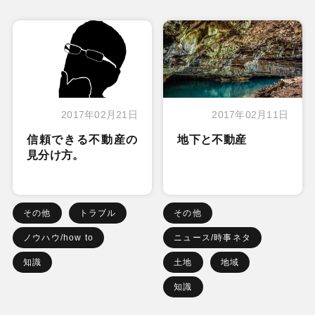
2017年02月21日
2017年02月11日
信頼できる不動産の
地下と不動産
見分け方。
その他
トラブル
その他
ノウハウ/how to
ニュース/時事ネタ
知識
土地
地域
知識