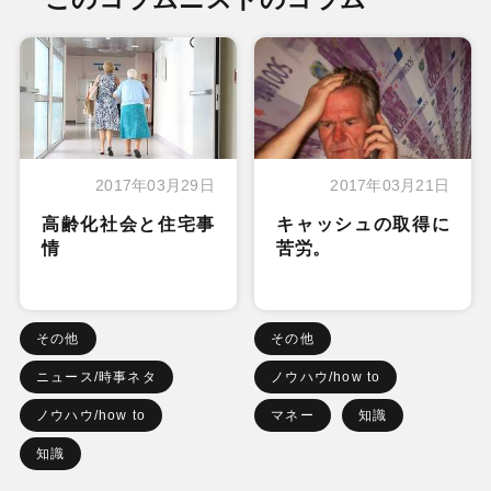
2017年03月29日
2017年03月21日
高齢化社会と住宅事
キャッシュの取得に
情
苦労。
その他
その他
ニュース/時事ネタ
ノウハウ/how to
ノウハウ/how to
マネー
知識
知識