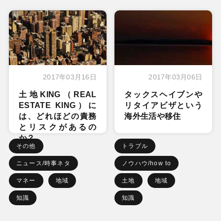
2017年03月16日
2017年03月06日
土地KING（REAL
タックスヘイブンや
ESTATE KING）に
リタイアビザという
は、どれほどの責務
海外生活や移住
とリスクがあるの
か？
その他
トラブル
ニュース/時事ネタ
ノウハウ/how to
マネー
地域
土地
地域
知識
知識