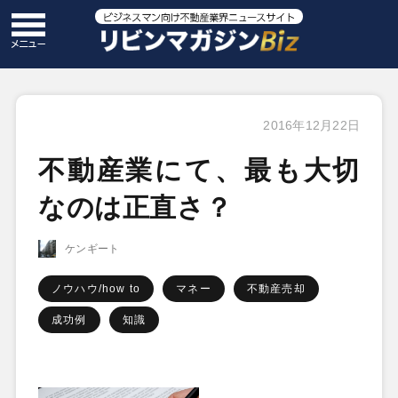
2016年12月22日
不動産業にて、最も大切
なのは正直さ？
ケンギート
ノウハウ/how to
マネー
不動産売却
成功例
知識